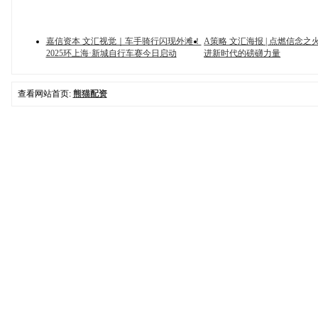
嘉信资本 文汇视觉｜车手骑行闪现外滩！
A策略 文汇海报 | 点燃信念
2025环上海·新城自行车赛今日启动
进新时代的磅礴力量
查看网站首页:
熊猫配资