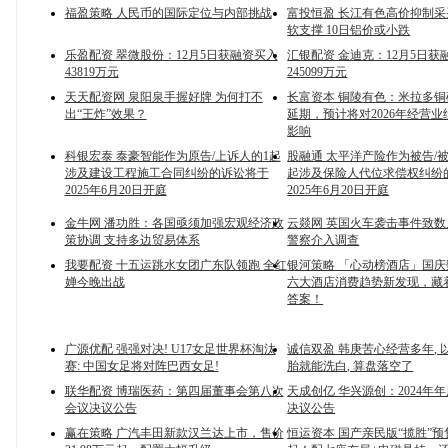
福盈策略 人民币的国际定位与内部挑战
富投恒盈 长江有色高价抑制
软支撑 10日铝价或小跌
乐盈配资 翠微股份：12月5日获融资买入
汇银配资 金迪克：12月5日获
43819万元
245099万元
天天配资网 泉阳泉手握好牌 为何打不
长富资本 铜陵有色：米拉多
出“王炸”效果？
延期，预计将对2026年经营
影响
科银宏泰 泰豪智能作为原告/上诉人的1起
股融通 太平洋产险作为被告/
涉及建设工程施工合同纠纷的诉讼将于
起涉及保险人代位求偿权纠纷
2025年6月20日开庭
2025年6月20日开庭
金牛网 潘功胜：各国亟须加强宏观经济政
云燚网 英国火车袭击事件致数
策协调 支持多边贸易体系
警察介入调查
我要配资 十五运跳水女团广东队领跑 全红
银河策略 「心动榜酒店」国
婵今晚出战
六大酒店消费趋势新发现，藏
答案！
广源优配 强强对决! U17女足世界杯淘汰
诚信双盈 韩庚苦心经营多年, 
赛: 中国女足将对阵巴西女足!
胎就能洗白, 算盘落空了
联华配资 博瑞医药：第四届董事会第八次
天成创亿 华兴源创：2024年
会议决议公告
决议公告
赢在策略 广汽丰田新款汉兰达上市，售价
恒运资本 国产亲民版“揽胜”预售1