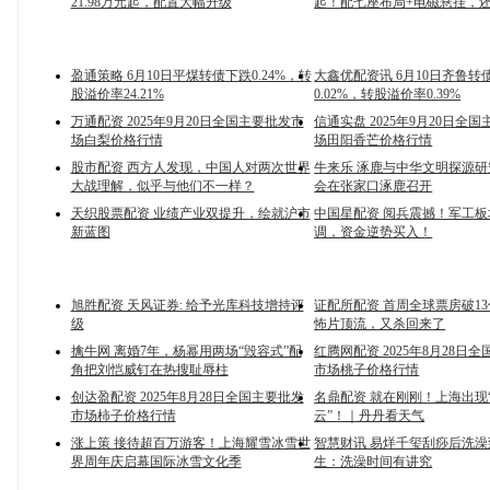
21.98万元起，配置大幅升级
起！配七座布局+电磁悬挂，
盈通策略 6月10日平煤转债下跌0.24%，转
大鑫优配资讯 6月10日齐鲁转
股溢价率24.21%
0.02%，转股溢价率0.39%
万通配资 2025年9月20日全国主要批发市
信通实盘 2025年9月20日全
场白梨价格行情
场田阳香芒价格行情
股市配资 西方人发现，中国人对两次世界
牛来乐 涿鹿与中华文明探源
大战理解，似乎与他们不一样？
会在张家口涿鹿召开
天织股票配资 业绩产业双提升，绘就沪市
中国星配资 阅兵震撼！军工
新蓝图
调，资金逆势买入！
旭胜配资 天风证券: 给予光库科技增持评
证配所配资 首周全球票房破1
级
怖片顶流，又杀回来了
擒牛网 离婚7年，杨幂用两场“毁容式”配
红腾网配资 2025年8月28日
角把刘恺威钉在热搜耻辱柱
市场桃子价格行情
创达盈配资 2025年8月28日全国主要批发
名鼎配资 就在刚刚！上海出现
市场柿子价格行情
云”！｜丹丹看天气
涨上策 接待超百万游客！上海耀雪冰雪世
智慧财讯 易烊千玺刮痧后洗
界周年庆启幕国际冰雪文化季
生：洗澡时间有讲究