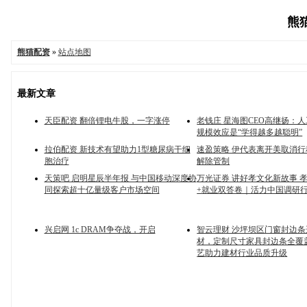
熊猫
熊猫配资
»
站点地图
最新文章
天臣配资 翻倍锂电牛股，一字涨停
老钱庄 星海图CEO高继扬：
规模效应是“学得越多越聪明”
拉伯配资 新技术有望助力1型糖尿病干细
速盈策略 伊代表离开美取消行
胞治疗
解除管制
天策吧 启明星辰半年报 与中国移动深度协
万光证券 讲好孝文化新故事 
同探索超十亿量级客户市场空间
+就业双答卷｜活力中国调研
兴启网 1c DRAM争夺战，开启
智云理财 沙坪坝区门窗封边
材，定制尺寸家具封边条全覆
艺助力建材行业品质升级